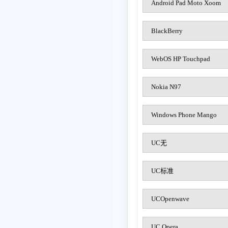
Android Pad Moto Xoom
BlackBerry
WebOS HP Touchpad
Nokia N97
Windows Phone Mango
UC无
UC标准
UCOpenwave
UC Opera