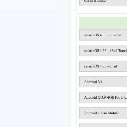
Green Browser
safari iOS 4.33 – iPhone
safari iOS 4.33 – iPod Touc
safari iOS 4.33 – iPad
Android N1
Android QQ浏览器 For andr
Android Opera Mobile