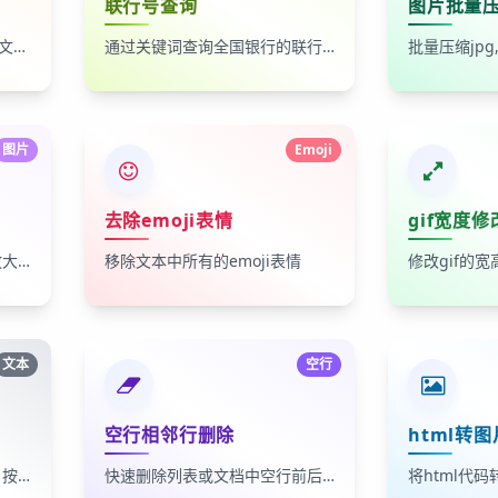
联行号查询
图片批量
支持100余种中文配音，轻松文字转语音
通过关键词查询全国银行的联行号等信息
图片
Emoji
去除emoji表情
gif宽度修
使用大模型算法将图像无损放大2倍
移除文本中所有的emoji表情
文本
空行
空行相邻行删除
html转图
根据指定的多行关键词模式，按顺序提取符合条件的内容块
快速删除列表或文档中空行前后相邻行，让文本整洁有序。
将html代