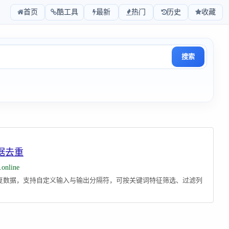
首页
酷工具
最新
热门
历史
收藏
搜索
据去重
.online
复数据，支持自定义输入与输出分隔符，可按关键词特征筛选、过滤列