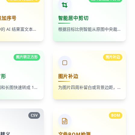
表加序号
智能居中剪切
读取剪贴板中的 AI 结果富文本列表，为 ul、ol 等列表自动补 1-N 序号，支持富文本和纯文本输出
根据目标比例智能从原图中央裁出最大可用区域，适合封面图、缩略图和平台尺寸适配
图片转正方形
图片补边
方形
图片补边
将横图、竖图和长图快速转成 1:1 正方形图片，适合统一平台上传尺寸和方图展示
为图片四周补留白或背景边距，生成 1:1 方形画布，适合补白边、补透明边和补背景色
CSV
BOM
号转义
文件BOM检测