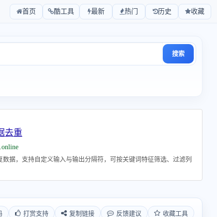
首页
酷工具
最新
热门
历史
收藏
搜索
据去重
.online
复数据，支持自定义输入与输出分隔符，可按关键词特征筛选、过滤列
码
打赏支持
复制链接
反馈建议
收藏工具