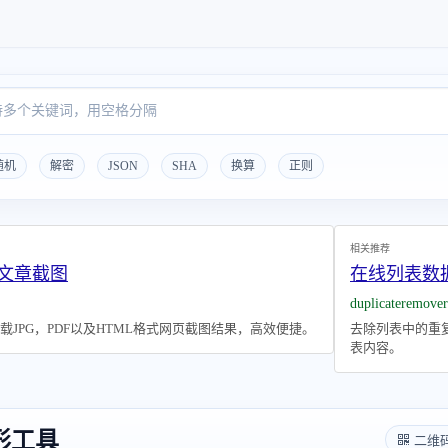
随机
解密
JSON
SHA
换算
正则
相关推荐
号文章截图
在线列表数
duplicateremover
JPG，PDF以及HTML格式网页截图结果，高效便捷。
去除列表中的重
表内容。
形工具
二维