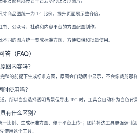
把非方图转成符合平台要求的正方形图片。
寸商品图统一为 1:1 比例，提升页面展示整齐度。
红书、公众号、社群和内容平台的方图配图制作。
源不同的图片统一变成标准方图，方便归档和批量使用。
问答（FAQ）
剪原图内容吗？
图完整的前提下生成标准方图，原图会自动居中显示，不会像裁剪那
以同时使用吗？
通道，所以当您选择透明背景但导出 JPG 时，工具会自动补为白色背景
工具有什么区别？
统一比例、生成标准方图、便于平台上传”；图片补边工具更强调“给
，优先使用这个工具。