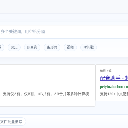
重
SQL
IP查询
条形码
视频
时间戳
值得了解
配音助手 -
peiyinzhushou.c
，支持仅A有，仅B有，AB共有，AB合并等多种计算模
支持130+中文
文件批量删除