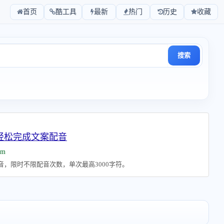
首页
酷工具
最新
热门
历史
收藏
搜索
 轻松完成文案配音
om
配音，限时不限配音次数，单次最高3000字符。