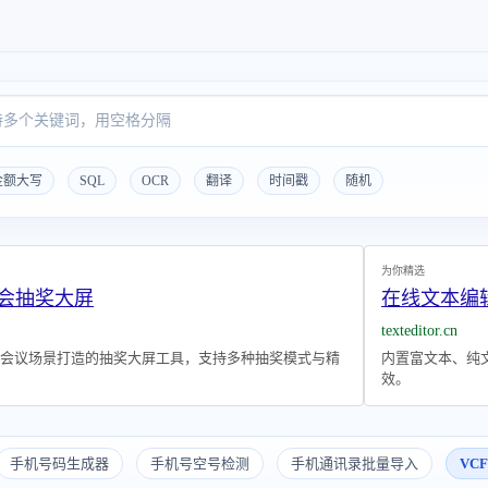
金额大写
SQL
OCR
翻译
时间戳
随机
为你精选
年会抽奖大屏
在线文本编辑
texteditor.cn
会议场景打造的抽奖大屏工具，支持多种抽奖模式与精
内置富文本、纯文
效。
手机号码生成器
手机号空号检测
手机通讯录批量导入
VC