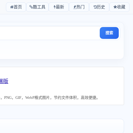
首页
酷工具
最新
热门
历史
收藏
搜索
端版
G，PNG，GIF，WebP格式图片，节约文件体积，高效便捷。