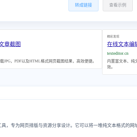
转成链接
查看示例
精彩发现
号文章截图
在线文本编辑
texteditor.cn
JPG，PDF以及HTML格式网页截图结果，高效便捷。
内置富文本、纯文
效。
具，专为网页排版与资源分享设计。它可以将一堆纯文本格式的网址 
。