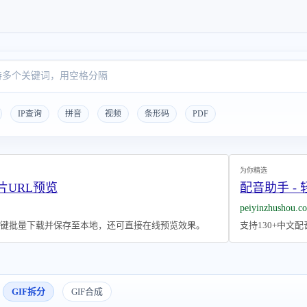
IP查询
拼音
视频
条形码
PDF
为你精选
片URL预览
配音助手 -
peiyinzhushou.c
一键批量下载并保存至本地，还可直接在线预览效果。
支持130+中文
GIF拆分
GIF合成