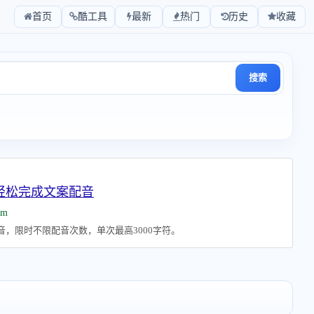
首页
酷工具
最新
热门
历史
收藏
搜索
 轻松完成文案配音
om
配音，限时不限配音次数，单次最高3000字符。