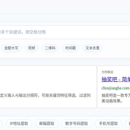
金额大写
视频
二维码
时间戳
文本去重
为你精选
抽奖吧 - 
choujiangba.com
定义输入与输出分隔符，可按关键词特征筛选、过滤列
抽奖吧是一款专
美动画效果。
IP地址提取
邮箱提取
数字号码提取
手机号提取