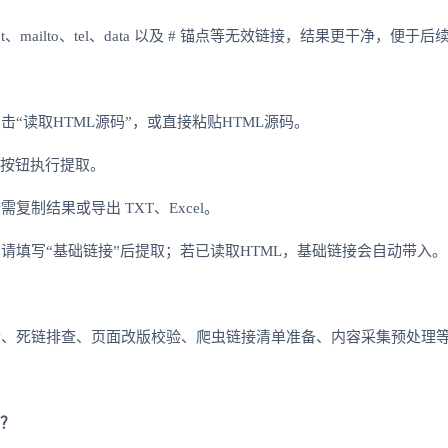
ipt、mailto、tel、data 以及 # 锚点等无效链接，结果更干净，便于
击“读取HTML源码”，或直接粘贴HTML源码。
”按钮执行提取。
复制结果或导出 TXT、Excel。
请填写“基础链接”后提取；若已读取HTML，基础链接会自动带入。
检、死链排查、页面改版校验、爬虫链接清单准备、内容采集预处理
吗？