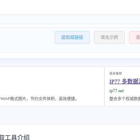
提取超链接
填充示例
清
更多推荐
IP77 多数据
ip77.net
F，WebP格式图片，节约文件体积，高效便捷。
整合多个权威数据
取工具介绍