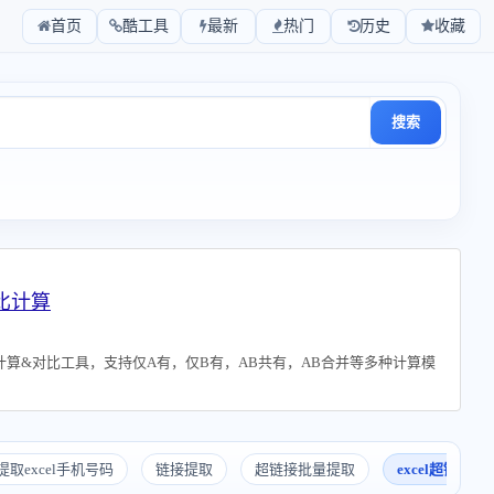
首页
酷工具
最新
热门
历史
收藏
搜索
比计算
计算&对比工具，支持仅A有，仅B有，AB共有，AB合并等多种计算模
提取excel手机号码
链接提取
超链接批量提取
excel超链接