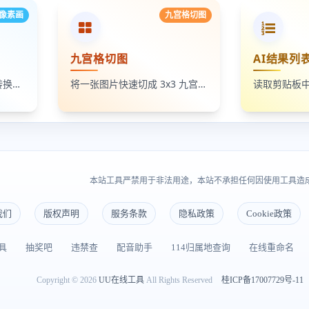
像素画
九宫格切图
九宫格切图
AI结果列
将照片、头像和插画一键转换成像素画风格图片，支持调节像素颗粒度、输出倍率和导出格式
将一张图片快速切成 3x3 九宫格小图，支持单张下载和 ZIP 打包下载
本站工具严禁用于非法用途，本站不承担任何因使用工具造
我们
版权声明
服务条款
隐私政策
Cookie政策
具
抽奖吧
违禁查
配音助手
114归属地查询
在线重命名
Copyright © 2026
UU在线工具
All Rights Reserved
桂ICP备17007729号-11