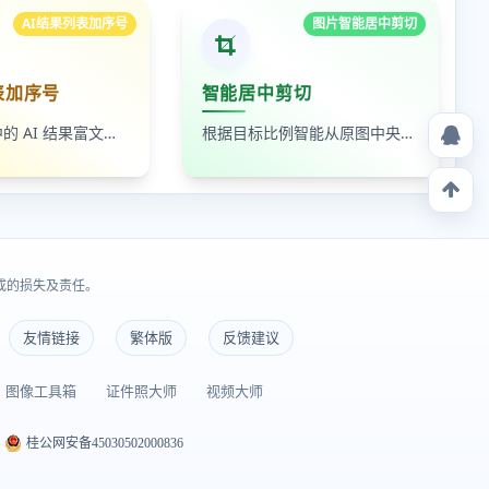
AI结果列表加序号
图片智能居中剪切
表加序号
智能居中剪切
读取剪贴板中的 AI 结果富文本列表，为 ul、ol 等列表自动补 1-N 序号，支持富文本和纯文本输出
根据目标比例智能从原图中央裁出最大可用区域，适合封面图、缩略图和平台尺寸适配
成的损失及责任。
友情链接
繁体版
反馈建议
图像工具箱
证件照大师
视频大师
桂公网安备45030502000836