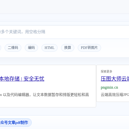
二维码
编码
HTML
换算
PDF转图片
探索更多
本地存储 | 安全无忧
压图大师云
pngmin.cn
own 以及代码编辑器，让文本数据暂存和排版更轻松和高
云端高效压缩JP
众号文章pdf制作