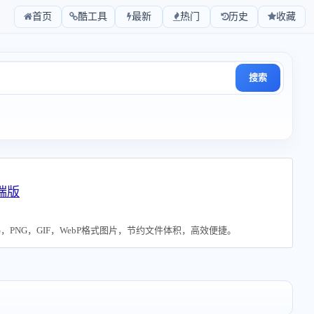
首页
酷工具
最新
热门
历史
收藏
搜索
端版
G，PNG，GIF，WebP格式图片，节约文件体积，高效便捷。