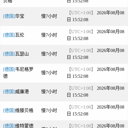
贝格
日 15:52:09
【UTC+1:00】
2026年08月08
[德国]
华宝
慢7小时
日 15:52:09
【UTC+1:00】
2026年08月08
[德国]
瓦伦
慢7小时
日 15:52:09
【UTC+1:00】
2026年08月08
[德国]
瓦瑟山
慢7小时
日 15:52:09
[德国]
韦尼格罗
【UTC+1:00】
2026年08月08
慢7小时
德
日 15:52:09
【UTC+1:00】
2026年08月08
[德国]
威廉港
慢7小时
日 15:52:09
【UTC+1:00】
2026年08月08
[德国]
维滕贝格
慢7小时
日 15:52:09
[德国]
维特蒙德
【UTC+1:00】
2026年08月08