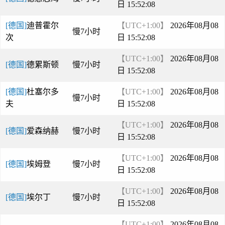
日 15:52:09
[德国]
迪普霍尔
【UTC+1:00】
2026年08月08
慢7小时
次
日 15:52:09
【UTC+1:00】
2026年08月08
[德国]
德累斯顿
慢7小时
日 15:52:09
[德国]
杜塞尔多
【UTC+1:00】
2026年08月08
慢7小时
夫
日 15:52:09
【UTC+1:00】
2026年08月08
[德国]
爱森纳赫
慢7小时
日 15:52:09
【UTC+1:00】
2026年08月08
[德国]
埃姆登
慢7小时
日 15:52:09
【UTC+1:00】
2026年08月08
[德国]
埃尔丁
慢7小时
日 15:52:09
【UTC+1:00】
2026年08月08