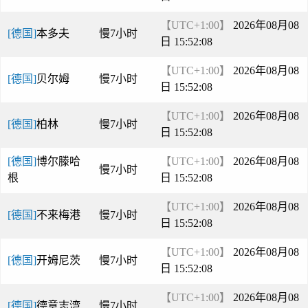
【UTC+1:00】
2026年08月08
[德国]
本多夫
慢7小时
日 15:52:09
【UTC+1:00】
2026年08月08
[德国]
贝尔姆
慢7小时
日 15:52:09
【UTC+1:00】
2026年08月08
[德国]
柏林
慢7小时
日 15:52:09
[德国]
博尔滕哈
【UTC+1:00】
2026年08月08
慢7小时
根
日 15:52:09
【UTC+1:00】
2026年08月08
[德国]
不来梅港
慢7小时
日 15:52:09
【UTC+1:00】
2026年08月08
[德国]
开姆尼茨
慢7小时
日 15:52:09
【UTC+1:00】
2026年08月08
[德国]
德意志湾
慢7小时