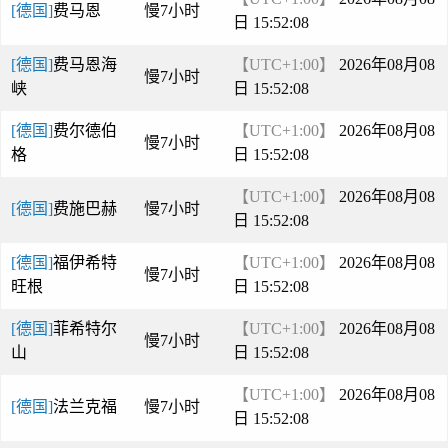
[德国]
费马恩
慢7小时
日 15:52:09
[德国]
费马恩海
【UTC+1:00】
2026年08月08
慢7小时
峡
日 15:52:09
[德国]
费尔德伯
【UTC+1:00】
2026年08月08
慢7小时
格
日 15:52:09
【UTC+1:00】
2026年08月08
[德国]
费施巴赫
慢7小时
日 15:52:09
[德国]
福伊希特
【UTC+1:00】
2026年08月08
慢7小时
旺根
日 15:52:09
[德国]
菲希特尔
【UTC+1:00】
2026年08月08
慢7小时
山
日 15:52:09
【UTC+1:00】
2026年08月08
[德国]
法兰克福
慢7小时
日 15:52:09