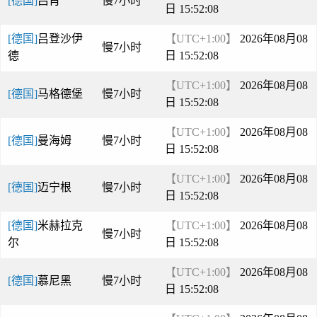
[德国]
吕肖
慢7小时
日 15:52:09
[德国]
吕登沙伊
【UTC+1:00】
2026年08月08
慢7小时
德
日 15:52:09
【UTC+1:00】
2026年08月08
[德国]
马格德堡
慢7小时
日 15:52:09
【UTC+1:00】
2026年08月08
[德国]
曼海姆
慢7小时
日 15:52:09
【UTC+1:00】
2026年08月08
[德国]
迈宁根
慢7小时
日 15:52:09
[德国]
米赫拉克
【UTC+1:00】
2026年08月08
慢7小时
尔
日 15:52:09
【UTC+1:00】
2026年08月08
[德国]
慕尼黑
慢7小时
日 15:52:09