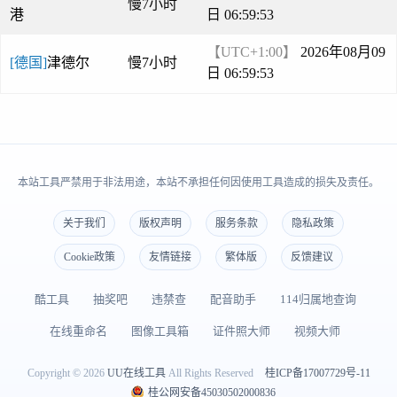
慢7小时
港
日 06:59:53
【UTC+1:00】
2026年08月09
[德国]
津德尔
慢7小时
日 06:59:53
本站工具严禁用于非法用途，本站不承担任何因使用工具造成的损失及责任。
关于我们
版权声明
服务条款
隐私政策
Cookie政策
友情链接
繁体版
反馈建议
酷工具
抽奖吧
违禁查
配音助手
114归属地查询
在线重命名
图像工具箱
证件照大师
视频大师
Copyright © 2026
UU在线工具
All Rights Reserved
桂ICP备17007729号-11
桂公网安备45030502000836