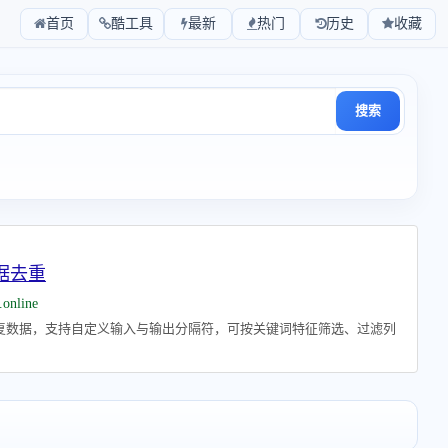
首页
酷工具
最新
热门
历史
收藏
搜索
据去重
.online
复数据，支持自定义输入与输出分隔符，可按关键词特征筛选、过滤列