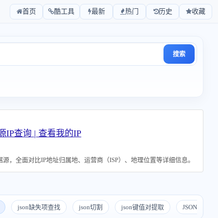
首页
酷工具
最新
热门
历史
收藏
搜索
源IP查询 | 查看我的IP
源，全面对比IP地址归属地、运营商（ISP）、地理位置等详细信息。
json缺失项查找
json切割
json键值对提取
JSON字段提