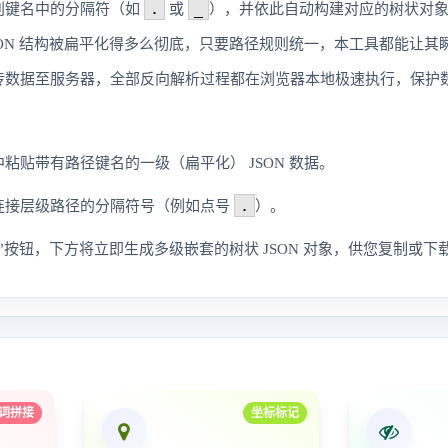
.
_
别键名中的分隔符（如
或
），并依此自动构建对应的树状对
SON 结构被扁平化得多么彻底，只要路径规则统一，本工具都能让其
传数据至服务器，全部反向解析过程都在浏览器本地极速执行，保护
粘贴带有路径键名的一级（扁平化） JSON 数据。
.
连接层级路径的分隔符号（例如点号
）。
”按钮，下方将立即生成多级嵌套的树状 JSON 对象，供您复制或下
词拼接
坐标标记