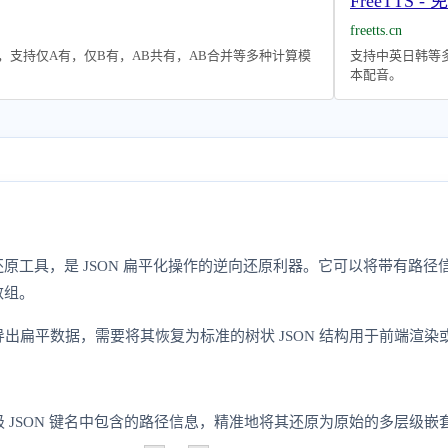
FreeTTS
freetts.cn
，支持仅A有，仅B有，AB共有，AB合并等多种计算模
支持中英日韩等
本配音。
级还原工具，是 JSON 扁平化操作的逆向还原利器。它可以将带有路径
数组。
出扁平数据，需要将其恢复为标准的树状 JSON 结构用于前端渲
 JSON 键名中包含的路径信息，精准地将其还原为原始的多层级嵌