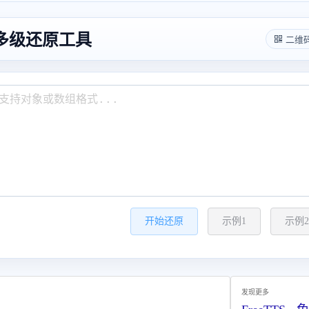
转多级还原工具
二维
开始还原
示例1
示例2
发现更多