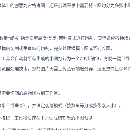
媒体上的创意九宫格拼图，还是前端开发中需要将长图切分为多张小
数量”或按“指定像素高度/宽度”两种模式进行切割，灵活适应各种场
平横向切割或垂直纵向切割，完美处理横幅长图或竖向长图。
工具会自动将所有生成的小图打包为一个ZIP压缩包，方便一键下
浏览器处理技术，您的图片无需上传至云端服务器，速度更快且保障
拽需要切割的原始图片到工作区。
（水平或垂直），并设定切割模式（按数量等分或按像素大小）。
”按钮，工具将快速在下方生成切割后的小图预览。