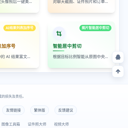
上传自拍照或头像照后一键美颜，支持人像磨皮、提亮和美颜强度调节，适合人物照片快速优化
对聊天截图、证件照片和订单页面中的敏感内容进行局部打码，支持多次框选和重复处理
AI结果列表加序号
图片智能居中剪切
表加序号
智能居中剪切
读取剪贴板中的 AI 结果富文本列表，为 ul、ol 等列表自动补 1-N 序号，支持富文本和纯文本输出
根据目标比例智能从原图中央裁出最大可用区域，适合封面图、缩略图和平台尺寸适配
成的损失及责任。
友情链接
繁体版
反馈建议
图像工具箱
证件照大师
视频大师