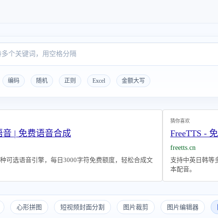
编码
随机
正则
Excel
金额大写
猜你喜欢
转语音 | 免费语音合成
FreeTTS
freetts.cn
种可选语音引擎，每日3000字符免费额度，轻松合成文
支持中英日韩等
本配音。
心形拼图
短视频封面分割
图片裁剪
图片编辑器