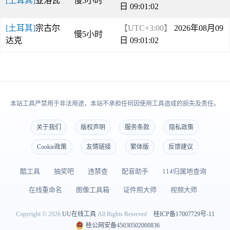
[土耳其]
亚洛瓦
慢5小时
日 09:01:02
[土耳其]
宗古尔
【UTC+3:00】
2026年08月09
慢5小时
达克
日 09:01:02
本站工具严禁用于非法用途，本站不承担任何因使用工具造成的损失及责任。
关于我们
版权声明
服务条款
隐私政策
Cookie政策
友情链接
繁体版
反馈建议
酷工具
抽奖吧
违禁查
配音助手
114归属地查询
在线重命名
图像工具箱
证件照大师
视频大师
Copyright © 2026
UU在线工具
All Rights Reserved
桂ICP备17007729号-11
桂公网安备45030502000836